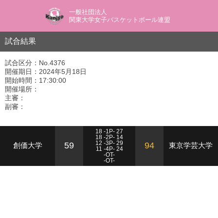
一般社団法人
関東大学女子バスケットボール連盟
試合結果
試合区分：No.4376
開催期日：2024年5月18日
開始時間：17:30:00
開催場所：
主審：
副審：
18 -1P- 27
18 -2P- 14
12 -3P- 29
59
94
創価大学
東京学芸大学
11 -4P- 24
-OT-
-OT-