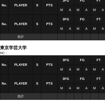
3FG
FG
FT
No.
No.
PLAYER
PLAYER
S
S
PTS
M
A
M
A
M
A
3FG
FG
FT
No.
No.
PLAYER
PLAYER
S
S
PTS
M
A
M
A
M
A
合計
合計
東京学芸大学
HC：
3FG
FG
FT
No.
No.
PLAYER
PLAYER
S
S
PTS
M
A
M
A
M
A
3FG
FG
FT
No.
No.
PLAYER
PLAYER
S
S
PTS
M
A
M
A
M
A
合計
合計