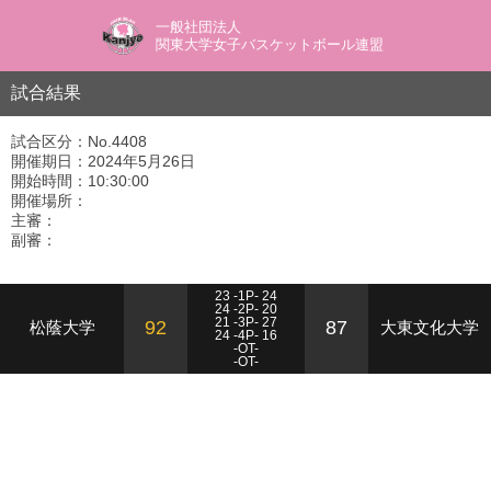
一般社団法人
関東大学女子バスケットボール連盟
試合結果
試合区分：No.4408
開催期日：2024年5月26日
開始時間：10:30:00
開催場所：
主審：
副審：
23 -1P- 24
24 -2P- 20
21 -3P- 27
92
87
松蔭大学
大東文化大学
24 -4P- 16
-OT-
-OT-