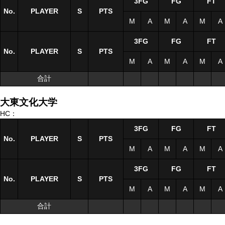
3FG
FG
FT
No.
No.
PLAYER
PLAYER
S
S
PTS
M
A
M
A
M
A
3FG
FG
FT
No.
No.
PLAYER
PLAYER
S
S
PTS
M
A
M
A
M
A
合計
合計
大東文化大学
HC：
3FG
FG
FT
No.
No.
PLAYER
PLAYER
S
S
PTS
M
A
M
A
M
A
3FG
FG
FT
No.
No.
PLAYER
PLAYER
S
S
PTS
M
A
M
A
M
A
合計
合計