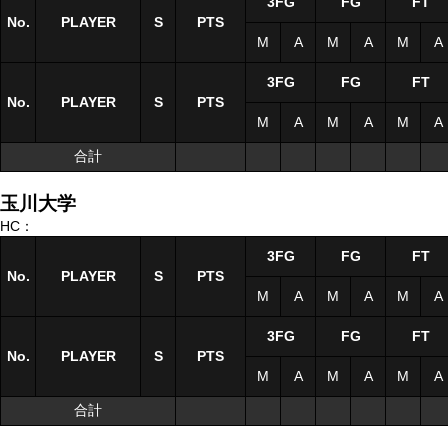
3FG
FG
FT
No.
No.
PLAYER
PLAYER
S
S
PTS
M
A
M
A
M
A
3FG
FG
FT
No.
No.
PLAYER
PLAYER
S
S
PTS
M
A
M
A
M
A
合計
合計
玉川大学
HC：
3FG
FG
FT
No.
No.
PLAYER
PLAYER
S
S
PTS
M
A
M
A
M
A
3FG
FG
FT
No.
No.
PLAYER
PLAYER
S
S
PTS
M
A
M
A
M
A
合計
合計