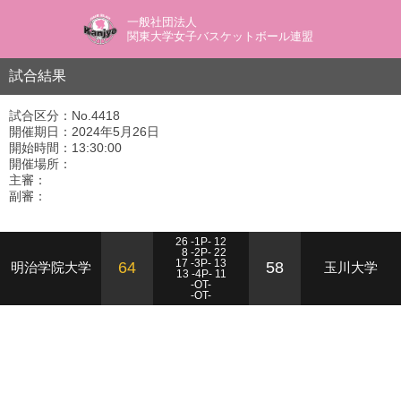
一般社団法人
関東大学女子バスケットボール連盟
試合結果
試合区分：No.4418
開催期日：2024年5月26日
開始時間：13:30:00
開催場所：
主審：
副審：
26 -1P- 12
8 -2P- 22
17 -3P- 13
64
58
明治学院大学
玉川大学
13 -4P- 11
-OT-
-OT-