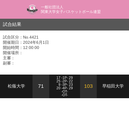
一般社団法人
関東大学女子バスケットボール連盟
試合結果
試合区分：No.4421
開催期日：2024年6月1日
開始時間：12:00:00
開催場所：
主審：
副審：
17 -1P- 29
25 -2P- 22
9 -3P- 23
71
103
松蔭大学
早稲田大学
20 -4P- 29
-OT-
-OT-