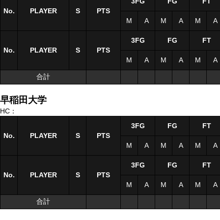
3FG
FG
FT
No.
No.
PLAYER
PLAYER
S
S
PTS
M
A
M
A
M
A
3FG
FG
FT
No.
No.
PLAYER
PLAYER
S
S
PTS
M
A
M
A
M
A
合計
合計
早稲田大学
HC：
3FG
FG
FT
No.
No.
PLAYER
PLAYER
S
S
PTS
M
A
M
A
M
A
3FG
FG
FT
No.
No.
PLAYER
PLAYER
S
S
PTS
M
A
M
A
M
A
合計
合計