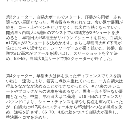
第3クォーター、白鷗大ボールでスタート。序盤から両者一歩も
譲らない展開となった。両者得点を奪われては、奪い返す展開が
続き、コート上やベンチだけでなく、観客席も熱くなっていた。
開始早々白鷗大#5池田のアシストで#33緒方が3Pシュートを決
めると、早稲田大#66福王がリバウンドシュートを決め、白鷗大
#17高木が3Pシュートを決めかえす。さらに早稲田大#16下田が
倍にしてやり返すなど、シーソーゲームが長く続いた。終盤、白
鷗大#17高木がファールを誘い出し、スリーショットを全て決
め、53−59。白鷗大6点リードで第3クォーターが終了した。
第4クォーター、早稲田大は体を張ったディフェンスでミスを誘
い出し、速攻により、着実に点数を重ねていった。一方白鷗大は
得点をなかなか決めることができなかったが、＃77東の3Pシュ
ートやブロックからの速攻を決めるなど、両者一歩も譲らない展
開となった。中盤、早稲田大は#1菊地、#16下田のオフェンスリ
バウンドにより、シュートチャンスを増やし得点を重ねていった
が、白鷗大は#17高木のスティールから#5池田へつなぎ得点を決
め、逆転を許さず、66−70。4点の差をつけて白鷗大が勝利し、
準決勝へコマを進めた。