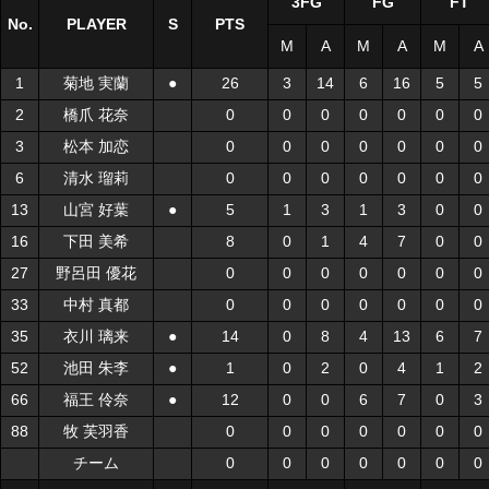
3FG
FG
FT
No.
No.
PLAYER
PLAYER
S
S
PTS
M
A
M
A
M
A
1
1
菊地 実蘭
菊地 実蘭
●
●
26
3
14
6
16
5
5
2
2
橋爪 花奈
橋爪 花奈
0
0
0
0
0
0
0
3
3
松本 加恋
松本 加恋
0
0
0
0
0
0
0
6
6
清水 瑠莉
清水 瑠莉
0
0
0
0
0
0
0
13
13
山宮 好葉
山宮 好葉
●
●
5
1
3
1
3
0
0
16
16
下田 美希
下田 美希
8
0
1
4
7
0
0
27
27
野呂田 優花
野呂田 優花
0
0
0
0
0
0
0
33
33
中村 真都
中村 真都
0
0
0
0
0
0
0
35
35
衣川 璃来
衣川 璃来
●
●
14
0
8
4
13
6
7
52
52
池田 朱李
池田 朱李
●
●
1
0
2
0
4
1
2
66
66
福王 伶奈
福王 伶奈
●
●
12
0
0
6
7
0
3
88
88
牧 芙羽香
牧 芙羽香
0
0
0
0
0
0
0
チーム
チーム
0
0
0
0
0
0
0