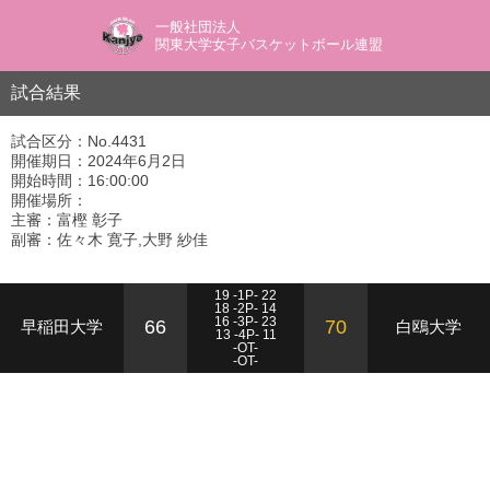
一般社団法人
関東大学女子バスケットボール連盟
試合結果
試合区分：No.4431
開催期日：2024年6月2日
開始時間：16:00:00
開催場所：
主審：富樫 彰子
副審：佐々木 寛子,大野 紗佳
19 -1P- 22
18 -2P- 14
16 -3P- 23
66
70
早稲田大学
白鴎大学
13 -4P- 11
-OT-
-OT-