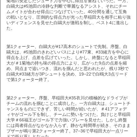
菊地の安定したシュート力を中心に得点を重ねていった。一方、
白鷗大は#5池田の冷静な判断で華麗なるアシスト、それにチー
ムメイトが合わせ得点につなげていった。40分間を通して互角
の戦いとなり、圧倒的な得点力が光った早稲田大を相手に粘り強
いディフェンスを見せた白鷗大が激戦を制し、ベスト4に進出し
た。
第1クォーター、白鷗大が#17高木のシュートで先制。序盤、白
鷗大は、#5池田のきわどいパスにより#77東、#33緒方を中心に
得点を上げ、点差を広げていった。しかし、終盤になると早稲田
大が＃1菊地の持ち味の得点力により、広がった9点の点差を縮
め、同点まで追いつき、流れを掴んだと思われたが、残り3秒で
白鷗大#33緒方が3Pシュートを決め、19−22で白鴎大3点リード
で第1クォーター終了。
第2クォーター、序盤、早稲田大#35衣川の積極的なドライブが
チームの流れを掴むことに成功した。一方白鷗大は、シュートチ
ャンスをものにできず、苦しい時間が続いたが、＃41アフォデ
ィヤがゴール下を制し、チームに勢いをつけた。負けじと早稲田
大学＃66福王がゴール下で力強いプレーを見せた。しかし終盤
には両者得点がなかなか入らず、静かな時間帯が続き、そのまま
ブザーが鳴り第2クォーター終了。37−36で早稲田大が一点リー
ドで折り返しとなった。