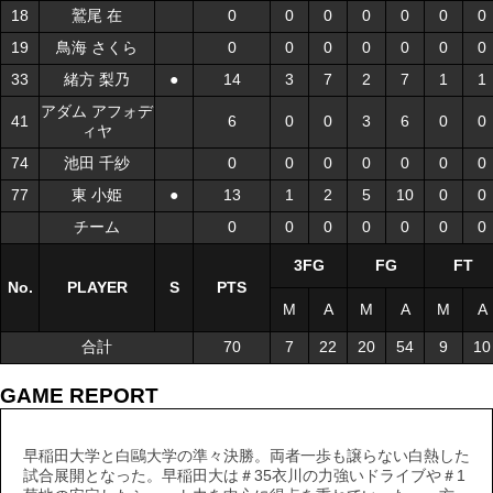
18
18
鷲尾 在
鷲尾 在
0
0
0
0
0
0
0
19
19
鳥海 さくら
鳥海 さくら
0
0
0
0
0
0
0
33
33
緒方 梨乃
緒方 梨乃
●
●
14
3
7
2
7
1
1
アダム アフォデ
アダム アフォデ
41
41
6
0
0
3
6
0
0
ィヤ
ィヤ
74
74
池田 千紗
池田 千紗
0
0
0
0
0
0
0
77
77
東 小姫
東 小姫
●
●
13
1
2
5
10
0
0
チーム
チーム
0
0
0
0
0
0
0
3FG
FG
FT
No.
No.
PLAYER
PLAYER
S
S
PTS
M
A
M
A
M
A
合計
合計
70
7
22
20
54
9
10
GAME REPORT
早稲田大学と白鷗大学の準々決勝。両者一歩も譲らない白熱した
試合展開となった。早稲田大は＃35衣川の力強いドライブや＃1