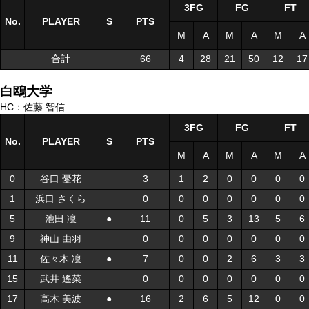
3FG
FG
FT
No.
No.
PLAYER
PLAYER
S
S
PTS
M
A
M
A
M
A
合計
合計
66
4
28
21
50
12
17
白鴎大学
HC：佐藤 智信
3FG
FG
FT
No.
No.
PLAYER
PLAYER
S
S
PTS
M
A
M
A
M
A
0
0
谷口 憂花
谷口 憂花
3
1
2
0
0
0
0
1
1
浜口 さくら
浜口 さくら
0
0
0
0
0
0
0
5
5
池田 凜
池田 凜
●
●
11
0
5
3
13
5
6
9
9
神山 由羽
神山 由羽
0
0
0
0
0
0
0
11
11
佐々木 凜
佐々木 凜
●
●
7
0
0
2
6
3
3
15
15
武井 遙菜
武井 遙菜
0
0
0
0
0
0
0
17
17
高木 美波
高木 美波
●
●
16
2
6
5
12
0
0