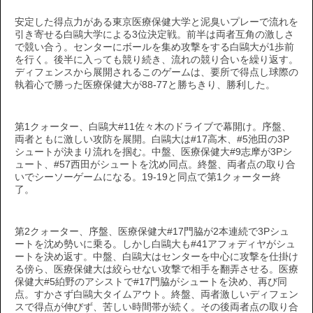
安定した得点力がある東京医療保健大学と泥臭いプレーで流れを
引き寄せる白鷗大学による3位決定戦。前半は両者互角の激しさ
で競い合う。センターにボールを集め攻撃をする白鷗大が1歩前
を行く。後半に入っても競り続き、流れの競り合いを繰り返す。
ディフェンスから展開されるこのゲームは、要所で得点し球際の
執着心で勝った医療保健大が88-77と勝ちきり、勝利した。
第1クォーター、白鷗大#11佐々木のドライブで幕開け。序盤、
両者ともに激しい攻防を展開。白鷗大は#17高木、#5池田の3P
シュートが決まり流れを掴む。中盤、医療保健大#9志摩が3Pシ
ュート、#57西田がシュートを沈め同点。終盤、両者点の取り合
いでシーソーゲームになる。19-19と同点で第1クォーター終
了。
第2クォーター、序盤、医療保健大#17門脇が2本連続で3Pシュ
ートを沈め勢いに乗る。しかし白鷗大も#41アフォディヤがシュ
ートを決め返す。中盤、白鷗大はセンターを中心に攻撃を仕掛け
る傍ら、医療保健大は絞らせない攻撃で相手を翻弄させる。医療
保健大#5絈野のアシストで#17門脇がシュートを決め、再び同
点。すかさず白鷗大タイムアウト。終盤、両者激しいディフェン
スで得点が伸びず、苦しい時間帯が続く。その後両者点の取り合