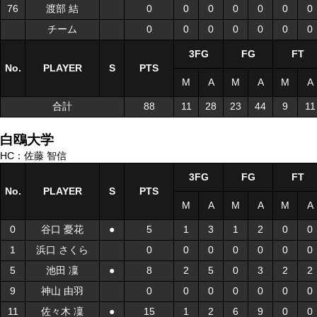
76
76
渡部 結
渡部 結
0
0
0
0
0
0
0
チーム
チーム
0
0
0
0
0
0
0
3FG
FG
FT
No.
No.
PLAYER
PLAYER
S
S
PTS
M
A
M
A
M
A
合計
合計
88
11
28
23
44
9
11
白鴎大学
HC：佐藤 智信
3FG
FG
FT
No.
No.
PLAYER
PLAYER
S
S
PTS
M
A
M
A
M
A
0
0
谷口 憂花
谷口 憂花
●
●
5
1
3
1
2
0
0
1
1
浜口 さくら
浜口 さくら
0
0
0
0
0
0
0
5
5
池田 凜
池田 凜
●
●
8
2
5
0
3
2
2
9
9
神山 由羽
神山 由羽
0
0
0
0
0
0
0
11
11
佐々木 凜
佐々木 凜
●
●
15
1
2
6
9
0
0