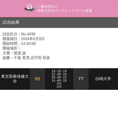
一般社団法人
関東大学女子バスケットボール連盟
試合結果
試合区分：No.4438
開催期日：2024年6月9日
開始時間：14:20:00
開催場所：
主審：渡邊 諭
副審：千葉 美雪,吉宇田 和泉
19 -1P- 19
22 -2P- 24
東京医療保健大
33 -3P- 15
88
77
白鴎大学
学
14 -4P- 19
-OT-
-OT-