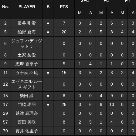
3FG
FG
FT
No.
No.
PLAYER
PLAYER
S
S
PTS
M
A
M
A
M
A
2
2
長谷川 蛍
長谷川 蛍
●
●
7
0
2
2
6
3
3
5
5
絈野 夏海
絈野 夏海
●
●
20
2
6
5
8
4
4
ジュフ ハディジ
ジュフ ハディジ
6
6
0
0
0
0
0
0
0
ャトゥ
ャトゥ
8
8
土家 梨愛
土家 梨愛
0
0
0
0
0
0
0
9
9
志摩 香奈子
志摩 香奈子
5
1
4
1
1
0
0
11
11
五十嵐 羽琉
五十嵐 羽琉
●
●
15
3
5
2
3
2
4
エゼキエル ルー
エゼキエル ルー
12
12
0
0
0
0
0
0
0
ス ギフト
ス ギフト
15
15
柴田 緑
柴田 緑
●
●
8
0
0
4
9
0
0
17
17
門脇 瑚羽
門脇 瑚羽
●
●
25
3
6
8
13
0
0
29
29
越津 真理奈
越津 真理奈
0
0
0
0
0
0
0
57
57
西田 美咲
西田 美咲
8
2
5
1
4
0
0
70
70
實井 佑里子
實井 佑里子
0
0
0
0
0
0
0