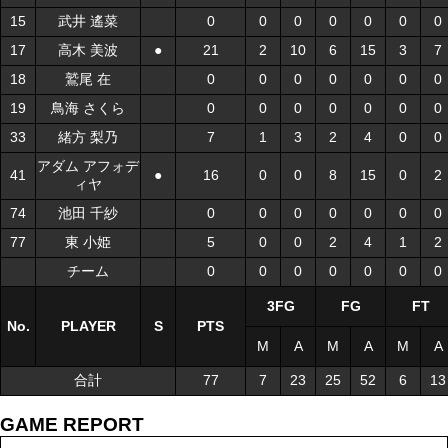
15
15
武井 遙菜
武井 遙菜
0
0
0
0
0
0
0
17
17
高木 美波
高木 美波
●
●
21
2
10
6
15
3
7
18
18
鷲尾 在
鷲尾 在
0
0
0
0
0
0
0
19
19
鳥海 さくら
鳥海 さくら
0
0
0
0
0
0
0
33
33
緒方 梨乃
緒方 梨乃
7
1
3
2
4
0
0
アダム アフォデ
アダム アフォデ
41
41
●
●
16
0
0
8
15
0
2
ィヤ
ィヤ
74
74
池田 千紗
池田 千紗
0
0
0
0
0
0
0
77
77
東 小姫
東 小姫
5
0
0
2
4
1
2
チーム
チーム
0
0
0
0
0
0
0
3FG
FG
FT
No.
No.
PLAYER
PLAYER
S
S
PTS
M
A
M
A
M
A
合計
合計
77
7
23
25
52
6
13
GAME REPORT