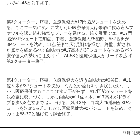
いで41-43と前半終了。
第3クォーター、序盤、医療保健大#17門脇がシュートを決め
る。ここで一気に流れに乗りたい医療保健大は果敢に攻め込みフ
ァウルを誘い込む強気なプレーを見せる。続く展開では、#17門
脇が3Pシュートで加点。中盤、医療保健大#5絈野、#57西田が
3Pシュートを沈め、11点差まで広げ流れを掴む。終盤、離され
た点差を縮めるべく白鷗大は#17高木が3Pシュートを沈めるが医
療保健大の勢いには及ばず、74-58と医療保健大がリードを広げ
第3クォーター終了。
第4クォーター、序盤、医療保健大を追う白鷗大は#0谷口、#11
佐々木が3Pシュートを沈め、なんとか流れを引き戻したい。し
かし医療保健大もここでは食い下がらず、#17門脇がシュートを
決め更に勢いづく。しかし白鷗大#11佐々木、#17高木がドライ
ブを決め8点差まで追い上げる。残り3分、白鷗大#5池田が3Pシ
ュートを沈め5点差。しかし医療保健大#2がシュートを決め、そ
のまま88-77と逃げ切り試合終了。
熊野 礼紫