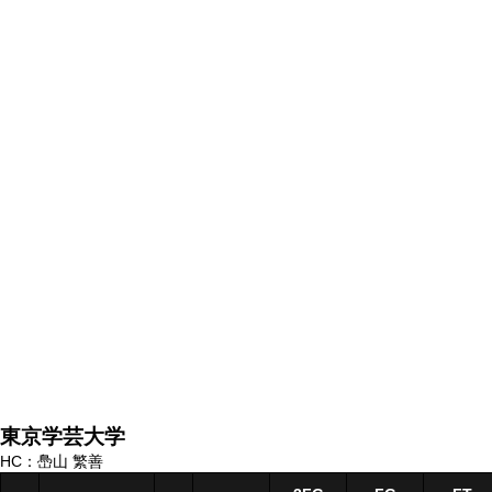
東京学芸大学
HC：㠀山 繁善