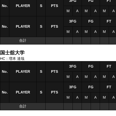
3FG
FG
FT
No.
No.
PLAYER
PLAYER
S
S
PTS
M
A
M
A
M
A
3FG
FG
FT
No.
No.
PLAYER
PLAYER
S
S
PTS
M
A
M
A
M
A
合計
合計
国士舘大学
HC：増本 達哉
3FG
FG
FT
No.
No.
PLAYER
PLAYER
S
S
PTS
M
A
M
A
M
A
3FG
FG
FT
No.
No.
PLAYER
PLAYER
S
S
PTS
M
A
M
A
M
A
合計
合計