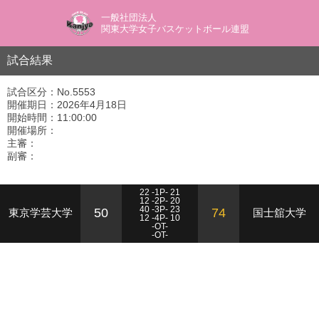
一般社団法人
関東大学女子バスケットボール連盟
試合結果
試合区分：No.5553
開催期日：2026年4月18日
開始時間：11:00:00
開催場所：
主審：
副審：
22 -1P- 21
12 -2P- 20
40 -3P- 23
50
74
東京学芸大学
国士舘大学
12 -4P- 10
-OT-
-OT-