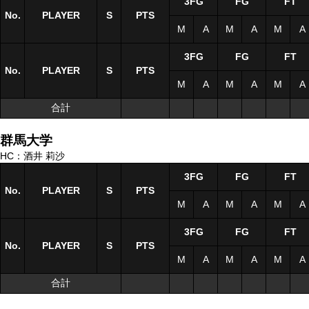
3FG
FG
FT
No.
No.
PLAYER
PLAYER
S
S
PTS
M
A
M
A
M
A
3FG
FG
FT
No.
No.
PLAYER
PLAYER
S
S
PTS
M
A
M
A
M
A
合計
合計
群馬大学
HC：酒井 莉沙
3FG
FG
FT
No.
No.
PLAYER
PLAYER
S
S
PTS
M
A
M
A
M
A
3FG
FG
FT
No.
No.
PLAYER
PLAYER
S
S
PTS
M
A
M
A
M
A
合計
合計