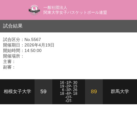
一般社団法人
関東大学女子バスケットボール連盟
試合結果
試合区分：No.5567
開催期日：2026年4月19日
開始時間：14:50:00
開催場所：
主審：
副審：
16 -1P- 30
19 -2P- 15
6 -3P- 26
59
89
相模女子大学
群馬大学
18 -4P- 18
-OT-
-OT-