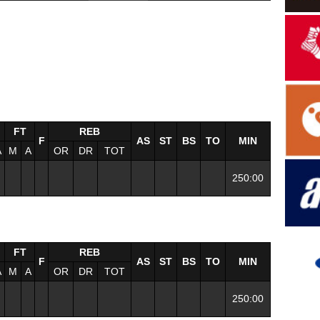
FT
REB
F
AS
ST
BS
TO
MIN
A
M
A
OR
DR
TOT
250:00
FT
REB
F
AS
ST
BS
TO
MIN
A
M
A
OR
DR
TOT
250:00