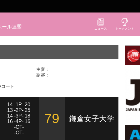
ボール連盟
ニュース
トーナメント
主審：
副審：
Aコート
14 -1P- 20
13 -2P- 25
79
14 -3P- 18
鎌倉女子大学
16 -4P- 16
-OT-
-OT-