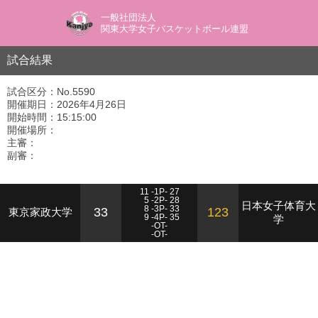
一般社団法人
関東大学女子バスケットボール連盟
試合結果
試合区分：No.5590
開催期日：2026年4月26日
開始時間：15:15:00
開催場所：
主審：
副審：
11 -1P- 27
5 -2P- 28
日本女子体育大
8 -3P- 33
33
123
東京家政大学
9 -4P- 35
学
-OT-
-OT-