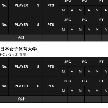
3FG
FG
FT
No.
No.
PLAYER
PLAYER
S
S
PTS
M
A
M
A
M
A
3FG
FG
FT
No.
No.
PLAYER
PLAYER
S
S
PTS
M
A
M
A
M
A
合計
合計
日本女子体育大学
HC：佐々木 直基
3FG
FG
FT
No.
No.
PLAYER
PLAYER
S
S
PTS
M
A
M
A
M
A
3FG
FG
FT
No.
No.
PLAYER
PLAYER
S
S
PTS
M
A
M
A
M
A
合計
合計