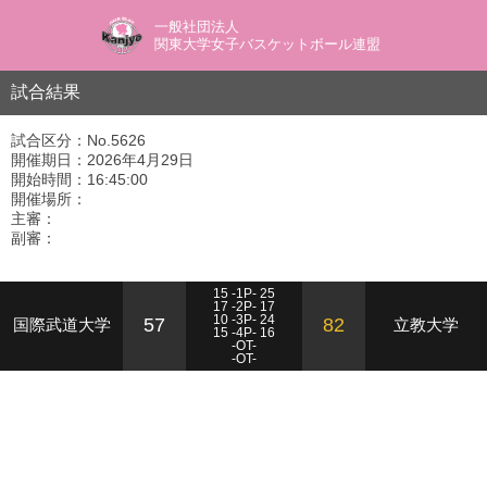
一般社団法人
関東大学女子バスケットボール連盟
試合結果
試合区分：No.5626
開催期日：2026年4月29日
開始時間：16:45:00
開催場所：
主審：
副審：
15 -1P- 25
17 -2P- 17
10 -3P- 24
57
82
国際武道大学
立教大学
15 -4P- 16
-OT-
-OT-