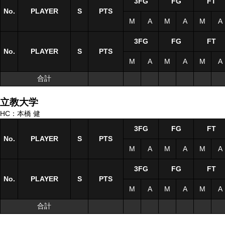
3FG
FG
FT
No.
No.
PLAYER
PLAYER
S
S
PTS
M
A
M
A
M
A
3FG
FG
FT
No.
No.
PLAYER
PLAYER
S
S
PTS
M
A
M
A
M
A
合計
合計
立教大学
HC：本橋 健
3FG
FG
FT
No.
No.
PLAYER
PLAYER
S
S
PTS
M
A
M
A
M
A
3FG
FG
FT
No.
No.
PLAYER
PLAYER
S
S
PTS
M
A
M
A
M
A
合計
合計