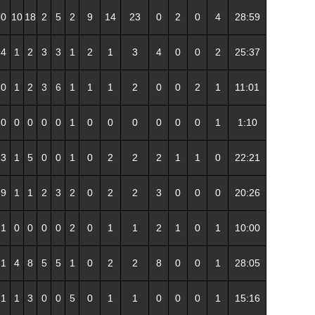
0
10
18
2
5
2
9
14
23
0
2
0
4
28:59
4
1
2
3
3
1
2
1
3
4
0
0
2
25:37
0
1
2
3
6
1
1
1
2
0
0
2
1
11:01
0
0
0
0
0
1
0
0
0
0
0
0
1
1:10
3
1
5
0
0
1
0
2
2
2
1
1
0
22:21
9
1
1
2
3
2
0
2
2
3
0
0
0
20:26
1
0
0
0
0
2
0
1
1
2
1
0
1
10:00
1
4
8
5
5
1
0
2
2
8
0
0
1
28:05
1
1
3
0
0
5
0
1
1
0
0
0
1
15:16