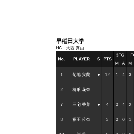
早稲田大学
HC：大西 真由
3FG
F
No.
PLAYER
S
PTS
M
A
M
1
菊地 実蘭
●
12
1
4
3
2
橋爪 花奈
7
三宅 香菜
●
4
0
4
2
8
福王 伶奈
3
0
0
1