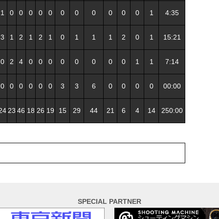
1
0
0
0
0
0
0
0
0
0
0
0
1
4:35
3
1
2
1
2
1
0
1
1
1
2
0
1
15:21
0
2
4
0
0
0
0
0
0
0
0
1
1
7:14
0
0
0
0
0
0
3
3
6
0
0
0
0
00:00
24
23
46
18
26
19
15
29
44
21
6
4
14
250:00
SPECIAL PARTNER