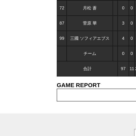
72
月松 蒼
0
0
87
菅原 華
3
0
99
三國 ソフィアエブス
4
0
チーム
0
0
合計
97
11
GAME REPORT