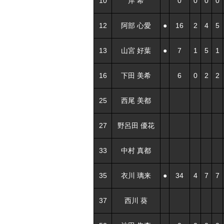
10
岸 希
0
0
0
0
12
阿部 心愛
●
16
2
4
5
13
山宮 好葉
●
7
1
5
1
16
下田 美希
6
0
2
2
25
西尾 美都
27
野呂田 優花
33
中村 真都
35
衣川 璃来
●
34
4
7
7
37
西川 葵