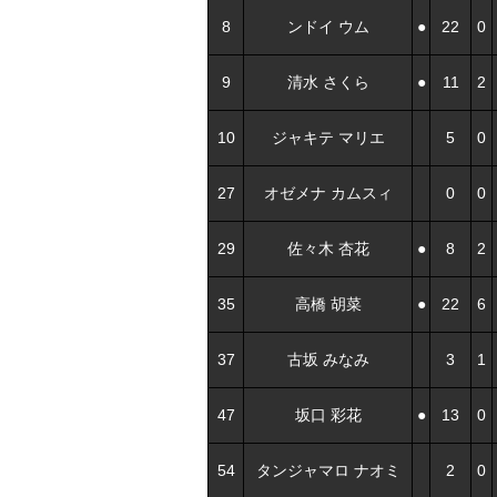
8
ンドイ ウム
●
22
0
9
清水 さくら
●
11
2
10
ジャキテ マリエ
5
0
27
オゼメナ カムスィ
0
0
29
佐々木 杏花
●
8
2
35
高橋 胡菜
●
22
6
37
古坂 みなみ
3
1
47
坂口 彩花
●
13
0
54
タンジャマロ ナオミ
2
0