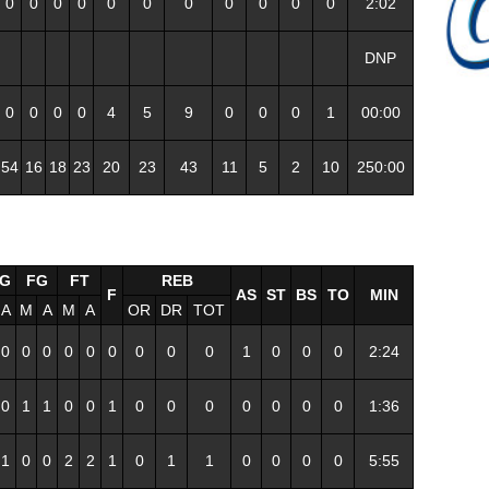
0
0
0
0
0
0
0
0
0
0
0
2:02
DNP
0
0
0
0
4
5
9
0
0
0
1
00:00
54
16
18
23
20
23
43
11
5
2
10
250:00
FG
FG
FT
REB
F
AS
ST
BS
TO
MIN
A
M
A
M
A
OR
DR
TOT
0
0
0
0
0
0
0
0
0
1
0
0
0
2:24
0
1
1
0
0
1
0
0
0
0
0
0
0
1:36
1
0
0
2
2
1
0
1
1
0
0
0
0
5:55