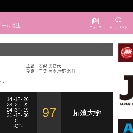
ボール連盟
ニュース
トーナメント
主審：石鍋 光智代
副審：千葉 美幸,大野 紗佳
パス
14 -1P- 26
23 -2P- 22
97
24 -3P- 19
拓殖大学
21 -4P- 30
-OT-
-OT-