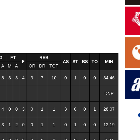
G
FT
REB
F
AS
ST
BS
TO
MIN
A
M
A
OR
DR
TOT
8
3
3
4
3
7
10
0
1
0
0
34:46
DNP
4
0
0
3
0
1
1
3
0
0
1
28:07
3
1
2
0
0
1
1
0
1
0
0
12:19