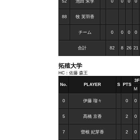
52
池田 朱李
0
0
0
0
88
牧 芙羽香
チーム
0
0
0
0
合計
82
8
26
21
拓殖大学
HC：佐藤 森王
3
No.
PLAYER
S
PTS
M
0
伊藤 瑠々
0
0
5
髙橋 京香
2
0
7
曽根 妃芽香
2
0