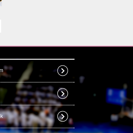
am
ok