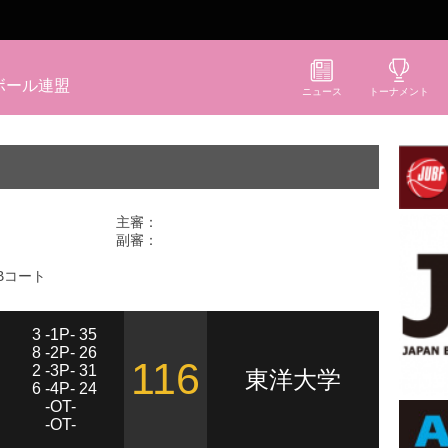
ボール連盟
ニュース
トーナメント
主審：
副審：
Bコート
3 -1P- 35
8 -2P- 26
116
2 -3P- 31
東洋大学
6 -4P- 24
-OT-
-OT-