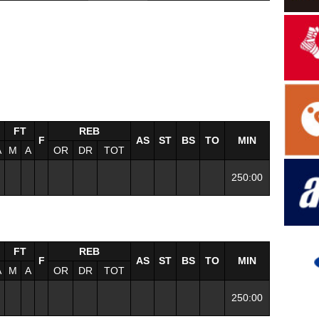
FT
REB
F
AS
ST
BS
TO
MIN
A
M
A
OR
DR
TOT
250:00
FT
REB
F
AS
ST
BS
TO
MIN
A
M
A
OR
DR
TOT
250:00