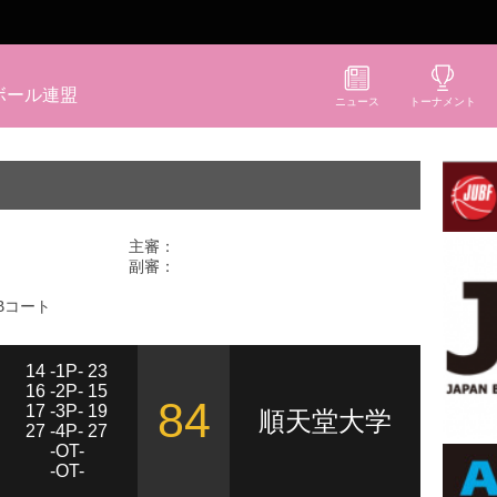
ボール連盟
ニュース
トーナメント
主審：
副審：
Bコート
14 -1P- 23
16 -2P- 15
84
17 -3P- 19
順天堂大学
27 -4P- 27
-OT-
-OT-