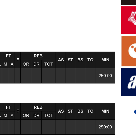
FT
REB
F
AS
ST
BS
TO
MIN
A
M
A
OR
DR
TOT
250:00
FT
REB
F
AS
ST
BS
TO
MIN
A
M
A
OR
DR
TOT
250:00