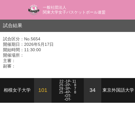
一般社団法人
関東大学女子バスケットボール連盟
試合結果
試合区分：No.5654
開催期日：2026年5月17日
開始時間：11:30:00
開催場所：
主審：
副審：
22 -1P- 11
25 -2P-
8
29 -3P-
7
101
34
相模女子大学
東京外国語大学
25 -4P-
8
-OT-
-OT-