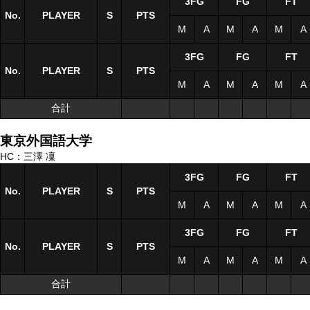
3FG
FG
FT
No.
No.
PLAYER
PLAYER
S
S
PTS
M
A
M
A
M
A
3FG
FG
FT
No.
No.
PLAYER
PLAYER
S
S
PTS
M
A
M
A
M
A
合計
合計
東京外国語大学
HC：三澤 凜
3FG
FG
FT
No.
No.
PLAYER
PLAYER
S
S
PTS
M
A
M
A
M
A
3FG
FG
FT
No.
No.
PLAYER
PLAYER
S
S
PTS
M
A
M
A
M
A
合計
合計