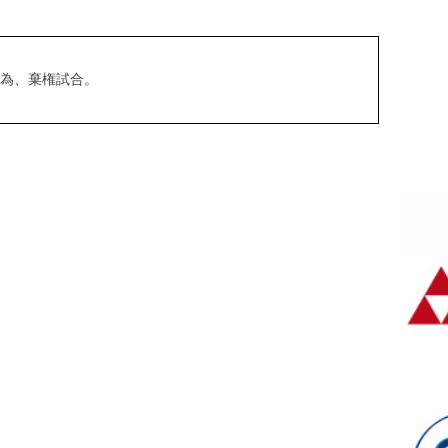
た為、棄権試合。