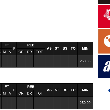
FT
REB
F
AS
ST
BS
TO
MIN
A
M
A
OR
DR
TOT
250:00
FT
REB
F
AS
ST
BS
TO
MIN
A
M
A
OR
DR
TOT
250:00