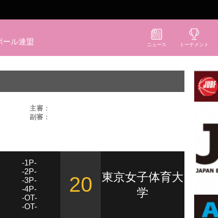
ボール連盟
ニュース
トーナメント
主審：
副審：
-1P-
-2P-
東京女子体育大
20
-3P-
-4P-
学
-OT-
-OT-