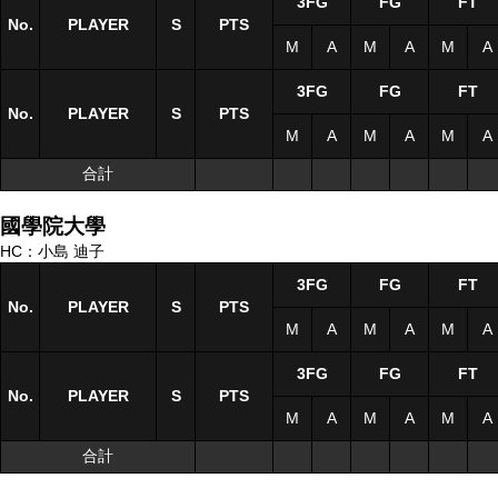
3FG
FG
FT
No.
No.
PLAYER
PLAYER
S
S
PTS
M
A
M
A
M
A
3FG
FG
FT
No.
No.
PLAYER
PLAYER
S
S
PTS
M
A
M
A
M
A
合計
合計
國學院大學
HC：小島 迪子
3FG
FG
FT
No.
No.
PLAYER
PLAYER
S
S
PTS
M
A
M
A
M
A
3FG
FG
FT
No.
No.
PLAYER
PLAYER
S
S
PTS
M
A
M
A
M
A
合計
合計