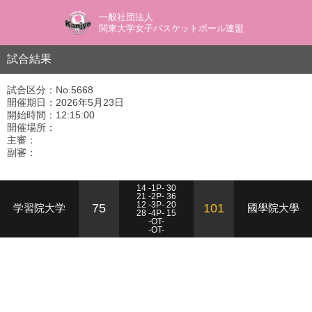
一般社団法人
関東大学女子バスケットボール連盟
試合結果
試合区分：No.5668
開催期日：2026年5月23日
開始時間：12:15:00
開催場所：
主審：
副審：
14 -1P- 30
21 -2P- 36
12 -3P- 20
75
101
学習院大学
國學院大學
28 -4P- 15
-OT-
-OT-