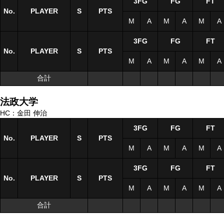
3FG
FG
FT
No.
No.
PLAYER
PLAYER
S
S
PTS
M
A
M
A
M
A
3FG
FG
FT
No.
No.
PLAYER
PLAYER
S
S
PTS
M
A
M
A
M
A
合計
合計
法政大学
HC：金田 伸治
3FG
FG
FT
No.
No.
PLAYER
PLAYER
S
S
PTS
M
A
M
A
M
A
3FG
FG
FT
No.
No.
PLAYER
PLAYER
S
S
PTS
M
A
M
A
M
A
合計
合計