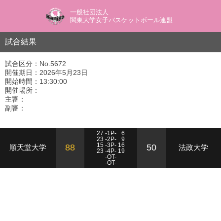
一般社団法人
関東大学女子バスケットボール連盟
試合結果
試合区分：No.5672
開催期日：2026年5月23日
開始時間：13:30:00
開催場所：
主審：
副審：
27 -1P-
6
23 -2P-
9
15 -3P- 16
88
50
順天堂大学
法政大学
23 -4P- 19
-OT-
-OT-