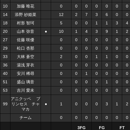
10
10
加藤 唯花
加藤 唯花
0
0
0
0
0
0
0
14
14
添野 紗姫菜
添野 紗姫菜
12
2
7
3
6
0
0
18
18
村形 智珂
村形 智珂
5
0
0
1
1
3
4
20
20
山本 弥音
山本 弥音
●
●
10
1
4
3
9
1
2
27
27
佐藤 咲優
佐藤 咲優
0
0
0
0
0
0
0
29
29
松口 杏那
松口 杏那
0
0
0
0
0
0
0
33
33
大林 蒼空
大林 蒼空
2
0
0
1
1
0
0
36
36
湯浅 芽衣
湯浅 芽衣
0
0
0
0
0
0
0
40
40
安川 稀尋
安川 稀尋
0
0
1
0
0
0
0
51
51
盛山 璃音
盛山 璃音
0
0
0
0
1
0
0
53
53
吉川 愛未
吉川 愛未
0
0
0
0
0
0
0
アニクッペ プ
アニクッペ プ
99
99
リンセス チャ
リンセス チャ
●
●
1
0
0
0
3
1
2
マカ
マカ
チーム
チーム
0
0
0
0
0
0
0
3FG
FG
FT