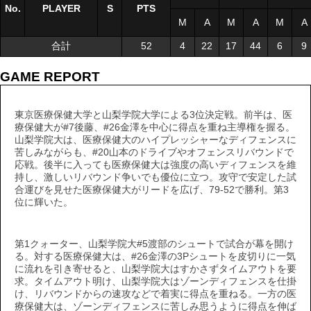
No.
No.
PLAYER
PLAYER
S
S
PTS
M
A
M
A
M
A
合計
合計
52
4
22
17
44
6
9
GAME REPORT
東京医療保健大学と山梨学院大学による3位決定戦。前半は、医
療保健大が#7後藤、#26金澤を中心に得点を重ね主導権を握る。
山梨学院大は、医療保健大のハイプレッシャーなディフェンスに
苦しみながらも、#20山本のドライブやオフェンスリバウンドで
応戦。後半に入っても医療保健大は強度の高いディフェンスを維
持し、激しいリバウンド争いでも優位に立つ。攻守で安定した試
合運びを見せた医療保健大がリードを広げ、79-52で勝利。第3
位に輝いた。
第1クォーター、山梨学院大#5渡部のシュートで試合が幕を開け
る。対する医療保健大は、#26金澤の3Pシュートを皮切りに一気
に流れを引き寄せると、山梨学院大はすかさずタイムアウトを要
求。タイムアウト明け、山梨学院大はゾーンディフェンスを仕掛
け、リバウンドからの速攻などで着実に得点を重ねる。一方の医
療保健大は、ゾーンディフェンスに苦しみ思うように得点を伸ば