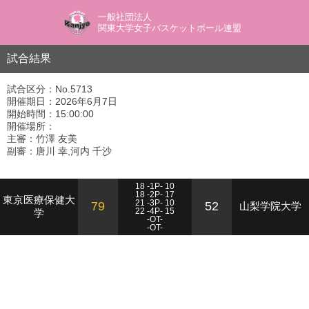
一般社団法人
関東大学女子バスケットボール連盟
試合結果
試合区分：No.5713
開催期日：2026年6月7日
開始時間：15:00:00
開催場所：
主審：竹澤 友美
副審：唐川 幸,河内 千沙
18 -1P- 10
18 -2P- 17
東京医療保健大
21 -3P- 10
79
52
山梨学院大学
学
22 -4P- 15
-OT-
-OT-