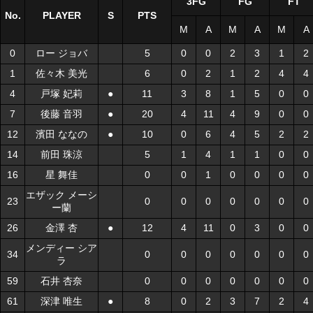
3FG
FG
FT
No.
No.
PLAYER
PLAYER
S
S
PTS
M
A
M
A
M
A
0
0
ロー ジョバ
ロー ジョバ
5
0
0
2
3
1
2
1
1
佐々木 美光
佐々木 美光
6
0
2
1
2
4
4
4
4
戸塚 妃莉
戸塚 妃莉
●
●
11
3
8
1
5
0
0
7
7
後藤 音羽
後藤 音羽
●
●
20
4
11
4
9
0
0
12
12
濱田 ななの
濱田 ななの
●
●
10
0
6
4
5
2
2
14
14
前田 珠涼
前田 珠涼
5
1
4
1
1
0
0
16
16
星 舞佳
星 舞佳
0
0
1
0
0
0
0
エザック メーシ
エザック メーシ
23
23
0
0
0
0
0
0
0
ー蘭
ー蘭
26
26
金澤 杏
金澤 杏
●
●
12
4
11
0
3
0
0
メンディー シア
メンディー シア
34
34
0
0
0
0
0
0
0
ラ
ラ
59
59
石井 杏奈
石井 杏奈
0
0
0
0
0
0
0
61
61
深津 唯生
深津 唯生
●
●
8
0
2
3
7
2
4