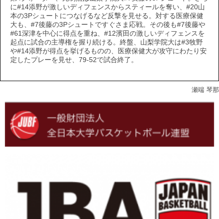
に#14添野が激しいディフェンスからスティールを奪い、#20山
本の3Pシュートにつなげるなど反撃を見せる。対する医療保健
大も、#7後藤の3Pシュートですぐさま応戦。その後も#7後藤や
#61深津を中心に得点を重ね、#12濱田の激しいディフェンスを
起点に試合の主導権を握り続ける。終盤、山梨学院大は#3牧野
や#14添野が得点を挙げるものの、医療保健大が攻守にわたり安
定したプレーを見せ、79-52で試合終了。
瀬端 琴那