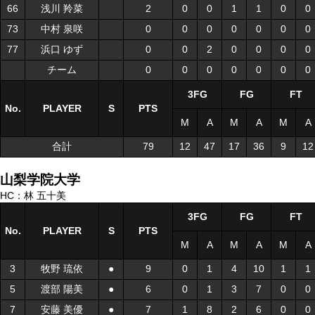
66
66
浅川 羚菜
浅川 羚菜
2
0
0
1
1
0
0
73
73
中村 泉咲
中村 泉咲
0
0
0
0
0
0
0
77
77
浜口 ゆず
浜口 ゆず
0
0
2
0
0
0
0
チーム
チーム
0
0
0
0
0
0
0
3FG
FG
FT
No.
No.
PLAYER
PLAYER
S
S
PTS
M
A
M
A
M
A
合計
合計
79
12
47
17
36
9
12
山梨学院大学
HC：林 五十美
3FG
FG
FT
No.
No.
PLAYER
PLAYER
S
S
PTS
M
A
M
A
M
A
3
3
牧野 琉依
牧野 琉依
●
●
9
0
1
4
10
1
1
5
5
渡部 陽美
渡部 陽美
●
●
6
0
1
3
7
0
0
7
7
安藤 美優
安藤 美優
●
●
7
1
8
2
6
0
0