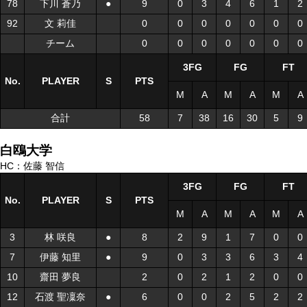
78
78
下川 蒼乃
下川 蒼乃
●
●
9
0
3
4
6
1
2
92
92
文 莉佳
文 莉佳
0
0
0
0
0
0
0
チーム
チーム
0
0
0
0
0
0
0
3FG
FG
FT
No.
No.
PLAYER
PLAYER
S
S
PTS
M
A
M
A
M
A
合計
合計
58
7
38
16
30
5
9
白鴎大学
HC：佐藤 智信
3FG
FG
FT
No.
No.
PLAYER
PLAYER
S
S
PTS
M
A
M
A
M
A
3
3
林 咲良
林 咲良
●
●
8
2
9
1
7
0
0
7
7
伊藤 知里
伊藤 知里
●
●
9
0
3
3
6
3
4
10
10
齋田 夢良
齋田 夢良
2
0
2
1
2
0
0
12
12
石渡 聖凜奈
石渡 聖凜奈
●
●
6
0
0
2
5
2
2