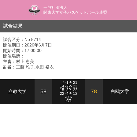
一般社団法人
関東大学女子バスケットボール連盟
試合結果
試合区分：No.5714
開催期日：2026年6月7日
開始時間：17:00:00
開催場所：
主審：村上 恵美
副審：工藤 雅子,永田 裕衣
7 -1P- 21
14 -2P- 23
15 -3P- 22
58
78
立教大学
白鴎大学
22 -4P- 12
-OT-
-OT-