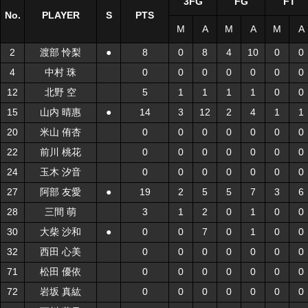
3FG
FG
FT
No.
No.
PLAYER
PLAYER
S
S
PTS
M
A
M
A
M
A
2
2
渡部 怜梨
渡部 怜梨
●
●
8
0
8
4
10
0
0
4
4
中村 珠
中村 珠
0
0
0
0
0
0
0
12
12
北野 空
北野 空
5
1
1
1
1
0
0
15
15
山内 晴惠
山内 晴惠
●
●
14
3
12
2
4
1
1
20
20
米山 侑杏
米山 侑杏
0
0
0
0
0
0
0
22
22
前川 桃花
前川 桃花
0
0
0
0
0
0
0
24
24
玉木 汐音
玉木 汐音
0
0
0
0
0
0
0
27
27
阿部 友愛
阿部 友愛
●
●
19
2
5
5
7
3
6
28
28
三間 萌
三間 萌
3
1
2
0
1
0
0
30
30
大柴 沙和
大柴 沙和
●
●
0
0
7
0
1
0
0
32
32
西田 心美
西田 心美
0
0
0
0
0
0
0
71
71
松田 優依
松田 優依
0
0
0
0
0
0
0
72
72
岩坂 真紘
岩坂 真紘
0
0
0
0
0
0
0