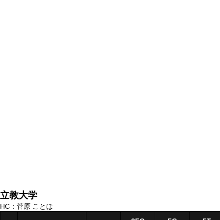
立教大学
HC：菅原 ことほ