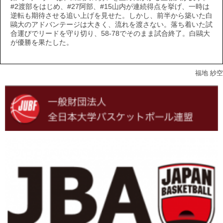
#2渡部をはじめ、#27阿部、#15山内が連続得点を挙げ、一時は
逆転も期待させる追い上げを見せた。しかし、前半から築いた白
鷗大のアドバンテージは大きく、流れを渡さない。落ち着いた試
合運びでリードを守り切り、58-78でそのまま試合終了。白鷗大
が優勝を果たした。
福地 紗空