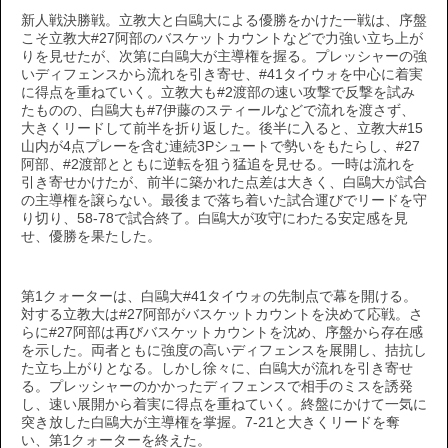
新人戦決勝戦。立教大と白鷗大による優勝をかけた一戦は、序盤
こそ立教大#27阿部のバスケットカウントなどで力強い立ち上が
りを見せたが、次第に白鷗大が主導権を握る。プレッシャーの強
いディフェンスから流れを引き寄せ、#41タイウォを中心に着実
に得点を重ねていく。立教大も#2渡部の速い攻撃で反撃を試み
たものの、白鷗大も#7伊藤のスティールなどで流れを渡さず、
大きくリードして前半を折り返した。後半に入ると、立教大#15
山内が4点プレーを含む連続3Pシュートで勢いをもたらし、#27
阿部、#2渡部とともに逆転を狙う猛追を見せる。一時は流れを
引き寄せかけたが、前半に築かれた点差は大きく、白鷗大が試合
の主導権を譲らない。最後まで落ち着いた試合運びでリードを守
り切り、58-78で試合終了。白鷗大が攻守にわたる安定感を見
せ、優勝を果たした。
第1クォーターは、白鷗大#41タイウォの先制点で幕を開ける。
対する立教大は#27阿部がバスケットカウントを決めて応戦。さ
らに#27阿部は再びバスケットカウントを沈め、序盤から存在感
を示した。両者ともに強度の高いディフェンスを展開し、拮抗し
た立ち上がりとなる。しかし徐々に、白鷗大が流れを引き寄せ
る。プレッシャーのかかったディフェンスで相手のミスを誘発
し、速い展開から着実に得点を重ねていく。終盤にかけて一気に
突き放した白鷗大が主導権を掌握。7-21と大きくリードを奪
い、第1クォーターを終えた。