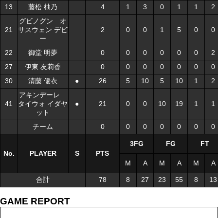
13
13
藤松 柚乃
藤松 柚乃
4
1
3
0
1
1
2
グビノグン オ
グビノグン オ
21
21
サスウェン デビ
サスウェン デビ
2
0
0
1
5
0
0
ー
ー
22
22
御堂 明夢
御堂 明夢
0
0
0
0
0
0
2
27
27
伊東 友莉香
伊東 友莉香
0
0
0
0
0
0
0
30
30
清藤 優衣
清藤 優衣
●
●
26
5
10
5
10
1
2
アキンデーレ
アキンデーレ
41
41
タイウォ イダヤ
タイウォ イダヤ
●
●
21
0
0
10
19
1
1
ット
ット
チーム
チーム
0
0
0
0
0
0
0
3FG
FG
FT
No.
No.
PLAYER
PLAYER
S
S
PTS
M
A
M
A
M
A
合計
合計
78
8
27
23
55
8
13
GAME REPORT