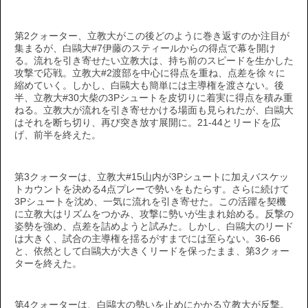
第2クォーター、立教大がこの後どのように巻き返すのか注目が
集まるが、白鷗大#7伊藤のスティールからの得点で幕を開け
る。流れを引き寄せたい立教大は、持ち前のスピードを生かした
攻撃で応戦。立教大#2渡部を中心に得点を重ね、点差を徐々に
縮めていく。しかし、白鷗大も簡単には主導権を渡さない。後
半、立教大#30大柴の3Pシュートを皮切りに着実に得点を積み重
ねる。立教大が流れを引き寄せかける場面も見られたが、白鷗大
はそれを断ち切り、再び突き放す展開に。21-44とリードを広
げ、前半を終えた。
第3クォーターは、立教大#15山内が3Pシュートに加えバスケッ
トカウントを決める4点プレーで勢いをもたらす。さらに続けて
3Pシュートを沈め、一気に流れを引き寄せた。この活躍を契機
に立教大はリズムをつかみ、攻撃に勢いが生まれ始める。反撃の
姿勢を強め、点差を詰めようと試みた。しかし、白鷗大のリード
は大きく、試合の主導権を揺るがすまでには至らない。36-66
と、依然として白鷗大が大きくリードを保ったまま、第3クォー
ターを終えた。
第4クォーターは、白鷗大の勢いを止めにかかる立教大が反撃。