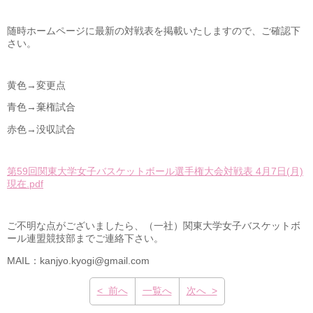
随時ホームページに最新の対戦表を掲載いたしますので、ご確認下
さい。
黄色→変更点
青色→棄権試合
赤色→没収試合
第59回関東大学女子バスケットボール選手権大会対戦表 4月7日(月)
現在.pdf
ご不明な点がございましたら、（一社）関東大学女子バスケットボ
ール連盟競技部までご連絡下さい。
MAIL：kanjyo.kyogi@gmail.com
< 前へ
一覧へ
次へ >